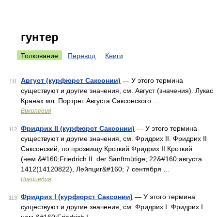
гунтер
Толкование
Перевод
Книги
Август (курфюрст Саксонии)
— У этого термина
111
существуют и другие значения, см. Август (значения). Лукас
Кранах мл. Портрет Августа Саксонского …
Википедия
Фридрих II (курфюрст Саксонии)
— У этого термина
112
существуют и другие значения, см. Фридрих II. Фридрих II
Саксонский, по прозвищу Кроткий Фридрих II Кроткий
(нем.&#160;Friedrich II. der Sanftmütige; 22&#160;августа
1412(14120822), Лейпциг&#160; 7 сентября …
Википедия
Фридрих I (курфюрст Саксонии)
— У этого термина
113
существуют и другие значения, см. Фридрих I. Фридрих I