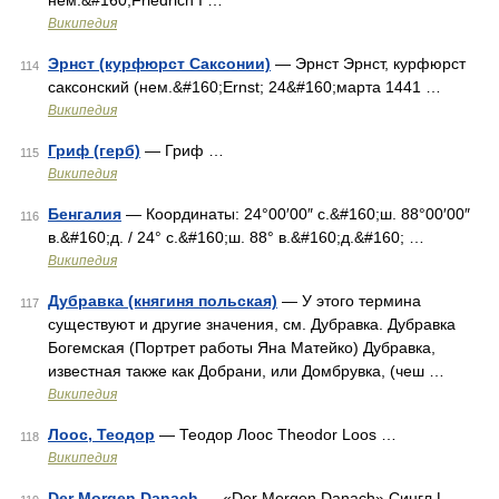
нем.&#160;Friedrich I …
Википедия
Эрнст (курфюрст Саксонии)
— Эрнст Эрнст, курфюрст
114
саксонский (нем.&#160;Ernst; 24&#160;марта 1441 …
Википедия
Гриф (герб)
— Гриф …
115
Википедия
Бенгалия
— Координаты: 24°00′00″ с.&#160;ш. 88°00′00″
116
в.&#160;д. / 24° с.&#160;ш. 88° в.&#160;д.&#160; …
Википедия
Дубравка (княгиня польская)
— У этого термина
117
существуют и другие значения, см. Дубравка. Дубравка
Богемская (Портрет работы Яна Матейко) Дубравка,
известная также как Добрани, или Домбрувка, (чеш …
Википедия
Лоос, Теодор
— Теодор Лоос Theodor Loos …
118
Википедия
Der Morgen Danach
— «Der Morgen Danach» Сингл L …