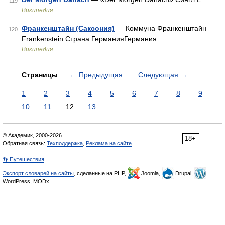
119
Википедия
Франкенштайн (Саксония)
— Коммуна Франкенштайн
120
Frankenstein Страна ГерманияГермания …
Википедия
Страницы
←
Предыдущая
Следующая
→
1
2
3
4
5
6
7
8
9
10
11
12
13
© Академик, 2000-2026
18+
Обратная связь:
Техподдержка
,
Реклама на сайте
👣 Путешествия
Экспорт словарей на сайты
, сделанные на PHP,
Joomla,
Drupal,
WordPress, MODx.